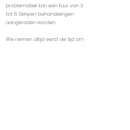
problematiek kan een kuur van 3
tot 6 Skinpen behandelingen
aangeraden worden.
We nemen altijd eerst de tijd om
in een consultatie de huid te
controleren en te bespreken
samen met de klant. Om zo een
correct behandel plan uit te
stippelen.