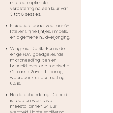
met een optimale
verbetering na een kuur van
3 tot 6 sessies.
Indicaties: Ideaal voor acné-
littekens, fijne lijntjes, rimpels,
en algemene huidverjonging.
Veiligheid: De SkinPen is de
enige FDA-goedgekeurde
microneedling-pen en
beschikt over een medische
CE klasse 2a-certificering,
waardoor kruisbesmetting
0% is.
Na de behandeling: De huid
is rood en warm, wat
meestal binnen 24 uur
wegtrekt. Lichte schilfering