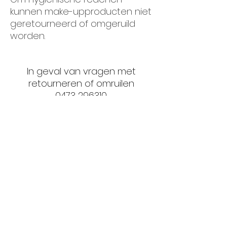
kunnen make-upproducten niet
geretourneerd of omgeruild
worden.
In geval van vragen met
retourneren of omruilen
0473 296310
info@cledebeaute.be
ADRES
Clé de Beauté
Olympialaan 1
8200 Sint-Andries
OPEN