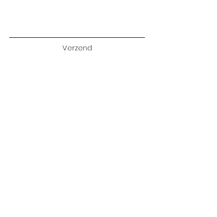
Verzend
STAY IN TOUCH