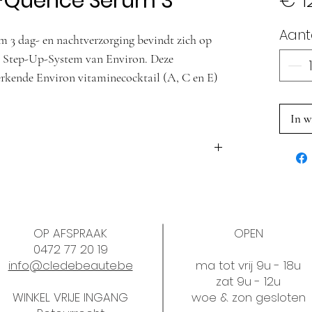
C-Quence Serum 3
€ 1
Aant
 3 dag- en nachtverzorging bevindt zich op
m Step-Up-System van Environ. Deze
rkende Environ vitaminecocktail (A, C en E)
helpen om er zo lang mogelijk zo jong
In w
erum 3 ’s ochtends en ’s avonds aan (2 à 3
, cleanser, toner, (serum) en ooggel. Breng
 elkaar Vita-Peptide C-Quence Serum 3 en
Crème aan.
je klaar om over te stappen naar de Vita-
py Step-Upping! :-)
OP AFSPRAAK
OPEN
0472 77 20 19
info@cledebeaute.be
ma tot vrij 9u - 18u
zat 9u - 12u
WINKEL VRIJE INGANG
woe & zon gesloten