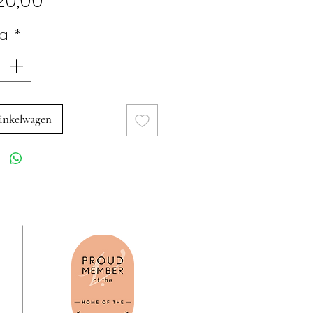
20,00
al
*
inkelwagen