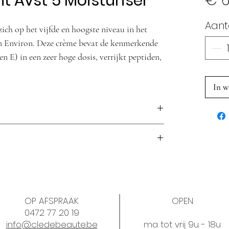
t Avst 5 Moisturiser
€ 6
Aant
ch op het vijfde en hoogste niveau in het
 Environ. Deze crème bevat de kenmerkende
n E) in een zeer hoge dosis, verrijkt peptiden,
zonde huid.
In w
iet! Nadat je 3 verpakkingen hebt opgebruikt
 klaar om je AVST 5 Moisturiser te
serum of het Retinol 1 serum voor een nog
chtends en ’s avonds aan (2 à 3 pompjes) na je
og gezondere, jonger ogende huid. Laat je
r, (serum) en ooggel.
en bij je keuze.
OP AFSPRAAK
OPEN
0472 77 20 19
info@cledebeaute.be
ma tot vrij 9u - 18u