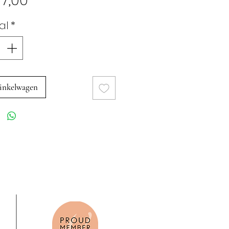
7,00
al
*
inkelwagen