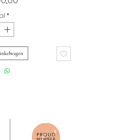
0,00
al
*
inkelwagen