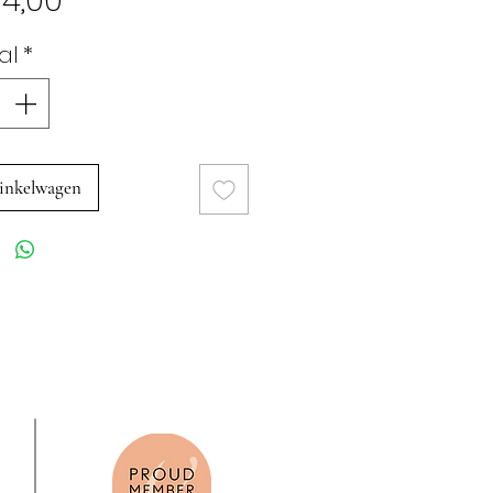
4,00
al
*
inkelwagen