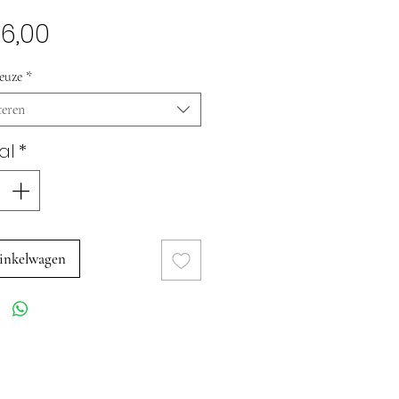
Prijs
6,00
euze
*
teren
al
*
inkelwagen