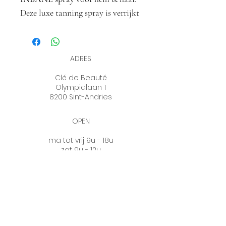
Deze luxe tanning spray is verrijkt
met plantaardige, voedende en
pure ingrediënten waaronder Aloë
Vera, Ginkgo en vitamine E.
ADRES
Clé de Beauté
Bruin zonder zon
was nog nooit
Olympialaan 1
zo makkelijk! De
tanning
8200 Sint-Andries
spray
van MARC INBANE is
eenvoudig aan te brengen met
OPEN
onze Glove en Brushes en zorgt
ma tot vrij 9u - 18u
voor een gezonde, natuurlijke
zat 9u - 12u
woe & zon gesloten
gebruinde huid
tot wel 5 dagen lang!
OP AFSPRAAK
0472 77 20 19
info@cledebeaute.be
WINKEL VRIJE INGANG