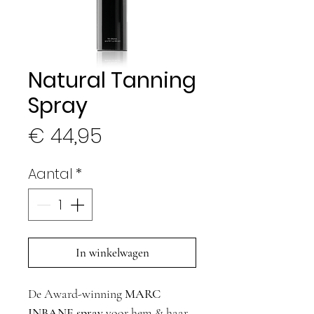
Natural Tanning
Spray
Prijs
€ 44,95
Aantal
*
In winkelwagen
De Award-winning
MARC
INBANE spray
voor hem & haar.