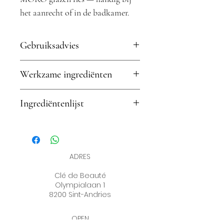
het aanrecht of in de badkamer.
Compatibel met alle MORO
glazen flessen.
Gebruiksadvies
Bevestig op de gewenste hoogte
Werkzame ingrediënten
met de meegeleverde schroeven.
Klik de glazen fles in de houder.
N.v.t.
Ingrediëntenlijst
N.v.t.
ADRES
Clé de Beauté
Olympialaan 1
8200 Sint-Andries
OPEN