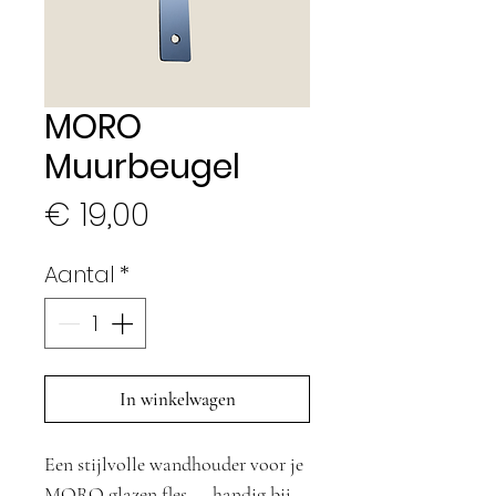
MORO
Muurbeugel
Prijs
€ 19,00
Aantal
*
In winkelwagen
Een stijlvolle wandhouder voor je
MORO glazen fles — handig bij