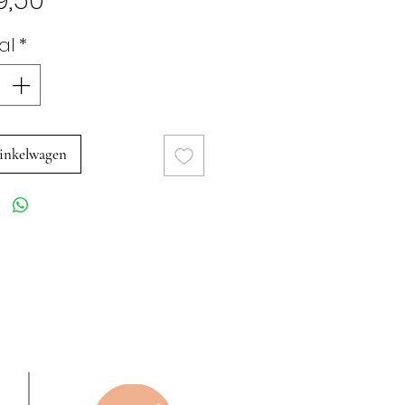
9,50
al
*
inkelwagen