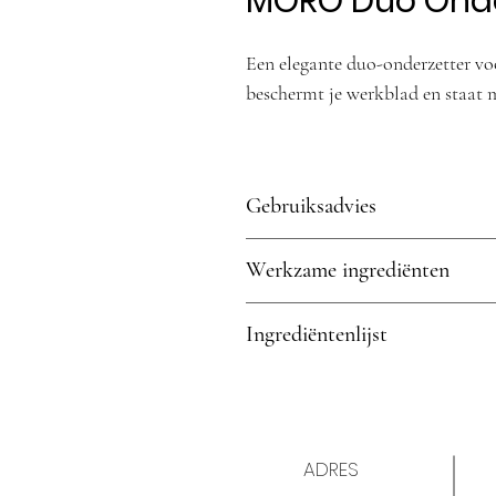
MORO Duo Onde
Een elegante duo-onderzetter v
beschermt je werkblad en staat m
Gebruiksadvies
Plaats op een vlakke ondergron
Werkzame ingrediënten
een vochtige doek.
N.v.t.
Ingrediëntenlijst
N.v.t.
ADRES