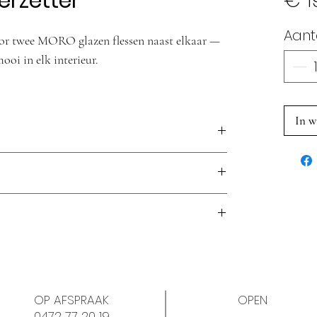
rzetter
€ 1
Aant
oor twee MORO glazen flessen naast elkaar —
ooi in elk interieur.
In w
d en zet de MORO flessen erop. Reinigen met
OP AFSPRAAK
OPEN
0472 77 20 19