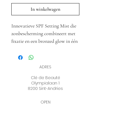
In winkelwagen
Innovatieve SPF Setting Mist die
zonbescherming combineert met
fixatie en een bronzed glow in één
ultrafijne nevel. Ideaal om
gedurende de dag je SPF50
opnieuw aan te brengen, zónder je
ADRES
make-up te verstoren. De Bronze
Clé de Beauté
variant creëert een mooie
Olympialaan 1
sunkissed glow die je huid direct
8200 Sint-Andries
een gezonde, stralende finish geeft.
OPEN
ma tot vrij 9u - 18u
Dankzij de Ultra Fine Micro Mist
zat 9u - 12u
woe & zon gesloten
Technology wordt de formule