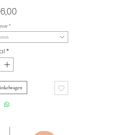
Prijs
6,00
euze
*
teren
al
*
inkelwagen