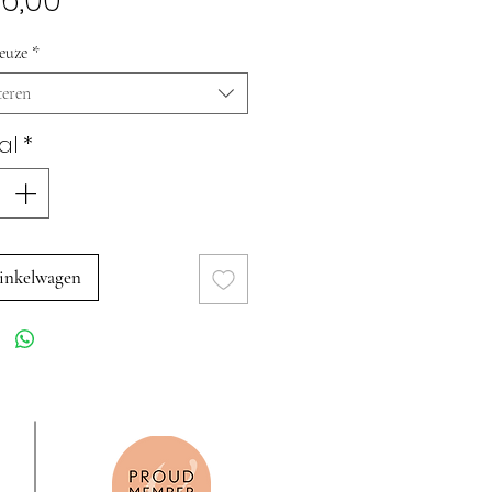
6,00
euze
*
teren
al
*
inkelwagen