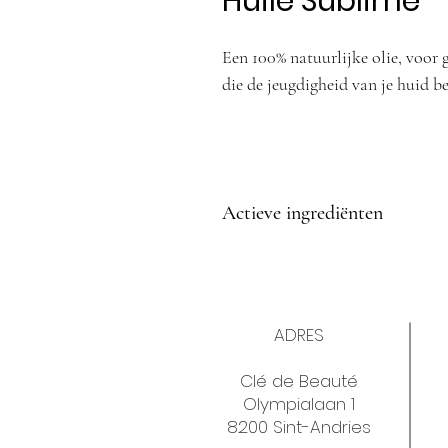
Huile Sublime
Een 100% natuurlijke olie, voor 
die de jeugdigheid van je huid b
Huile Sublime bereidt je huid voo
die ze kan ondervinden van de z
Actieve ingrediënten
Carot Macerat | Duindoorn | Fr
ADRES
Clé de Beauté
Olympialaan 1
8200 Sint-Andries