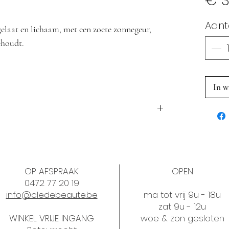
€ 3
Aant
gelaat en lichaam, met een zoete zonnegeur,
ehoudt.
r en herstelt haar tegen de oxidatieve stress
on.
In w
ambozenpitten
OP AFSPRAAK
OPEN
0472 77 20 19
info@cledebeaute.be
ma tot vrij 9u - 18u
zat 9u - 12u
WINKEL VRIJE INGANG
woe & zon gesloten