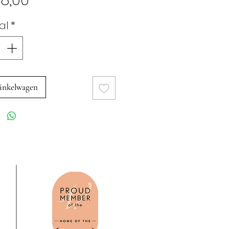
8,00
al
*
inkelwagen