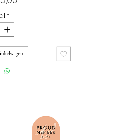
5,00
al
*
inkelwagen