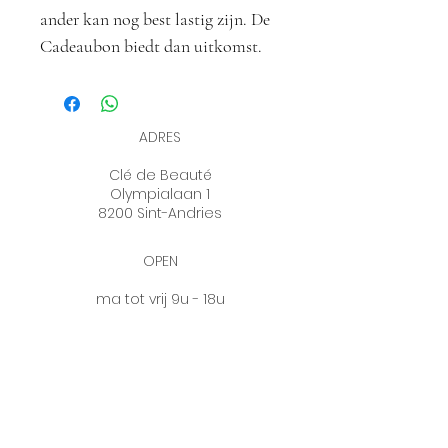
ander kan nog best lastig zijn. De
Cadeaubon biedt dan uitkomst.
Verjaardag of als je iemand wilt
verrassen...
De persoon die de bon ontvangt,
ADRES
kiest zelf haar cadeau uit één van
Clé de Beauté
onze producten of behandelingen.
Olympialaan 1
8200 Sint-Andries
OPEN
ma tot vrij 9u - 18u
zat 9u - 12u
woe & zon gesloten
OP AFSPRAAK
0472 77 20 19
info@cledebeaute.be