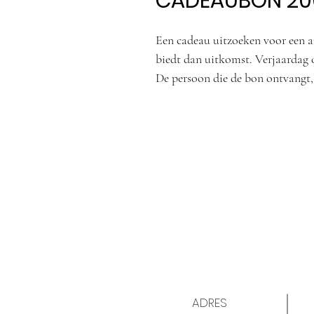
CADEAUBON 2
Een cadeau uitzoeken voor een a
biedt dan uitkomst. Verjaardag of
De persoon die de bon ontvangt, 
producten of behandelingen.
ADRES