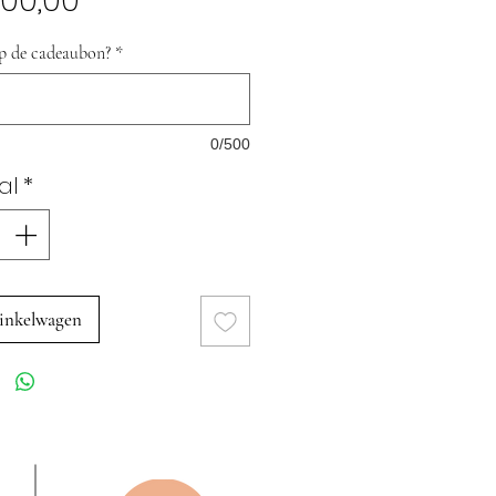
00,00
p de cadeaubon?
*
0/500
al
*
inkelwagen