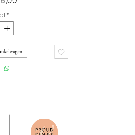
9,00
al
*
inkelwagen