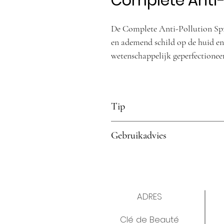
Complete Anti-P
De Complete Anti-Pollution Spri
en ademend schild op de huid e
wetenschappelijk geperfectioneer
beschermen tegen vervuiling en d
tegengaan.
Tip
Anti-Pollution Spritz kan worden a
Gebruikadvies
keren per dag indien nodig.
Start je verzorgingsroutine met j
vervolgens je moisturiser met v
Hou je ogen gesloten en verstuif 
ADRES
decolleté.
Gebruik de Anti-Pollution Spritz
Clé de Beauté