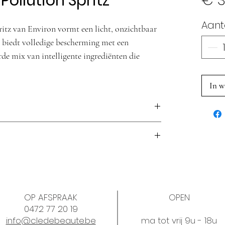
ollution Spritz
€ 3
Aant
tz van Environ vormt een licht, onzichtbaar
n biedt
volledige bescherming met een
de mix van intelligente ingrediënten die
e schadelijke effecten van vervuiling
In w
angebracht onder en boven de make-up, meerdere
e Environ pre-reiniger, reiniger en toner. Breng
itamine A en je zonnecrème van Environ aan.
Anti-Pollution Spritz over je gelaat, hals en
OP AFSPRAAK
OPEN
0472 77 20 19
 ‘s ochtends en ’s avonds en gedurende de dag
info@cledebeaute.be
ma tot vrij 9u - 18u