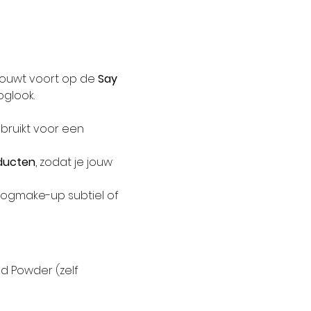
ouwt voort op de 
Say 
oglook.
bruikt voor een 
ducten
, zodat je jouw 
 oogmake-up subtiel of 
d Powder (zelf 