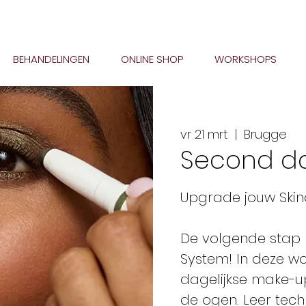
BEHANDELINGEN
ONLINE SHOP
WORKSHOPS
vr 21 mrt
  |  
Brugge
Second da
Upgrade jouw Ski
De volgende stap 
System! In deze wo
dagelijkse make-u
de ogen. Leer tec