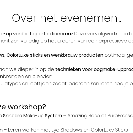
Over het evenement
-up verder te perfectioneren
? Deze vervolgworkshop b
richt zich volledig op het creëren van een expressieve o
s, ColorLuxe sticks en wenkbrauw producten
 optimaal ge
aan we dieper in op de 
technieken voor oogmake-uppro
anbrengen en blenden. 
 huidtypes en leeftijden zodat iedereen kan leren hoe je
ze workshop?
n Skincare Make-up System
 – Amazing Base of PurePresse
n
 – Leren werken met Eye Shadows en ColorLuxe Sticks