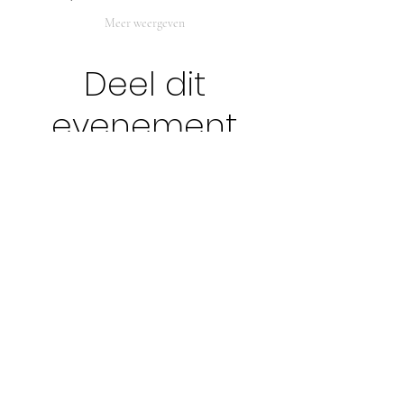
Meer weergeven
Deel dit
evenement
ADRES
Clé de Beauté
Olympialaan 1
8200 Sint-Andries
OPEN
ma tot vrij 9u - 18u
zat 9u - 12u