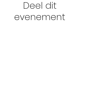
Deel dit
evenement
ADRES
Clé de Beauté
Olympialaan 1
8200 Sint-Andries
OPEN
ma tot vrij 9u - 18u
zat 9u - 12u
woe & zon gesloten
OP AFSPRAAK