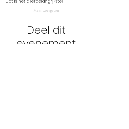
Dat is het allerbelangrijkste!
Meer weergeven
Deel dit
evenement
ADRES
Clé de Beauté
Olympialaan 1
8200 Sint-Andries
OPEN
ma tot vrij 9u - 18u