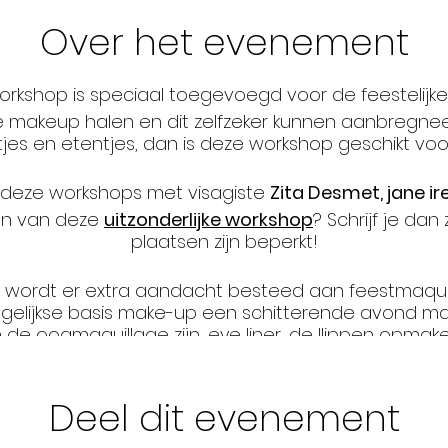
Over het evenement
rkshop is speciaal toegevoegd voor de feestelijk
 je makeup halen en dit zelfzeker kunnen aanbreg
tjes en etentjes, dan is deze workshop geschikt voor
 deze workshops met visagiste
Zita Desmet, jane ir
ren van deze
uitzonderlijke workshop
? Schrijf je dan
plaatsen zijn beperkt!
 wordt er extra aandacht besteed aan feestmaqui
elijkse basis make-up een schitterende avond m
n de oogmaquillage zijn, eye liner, de llippen opmaken,
 begeleiden wij jou samen met een groepje van 4 
Deel dit evenement
alles zelf.
 juiste kleuren en producten, we demonstreren het 