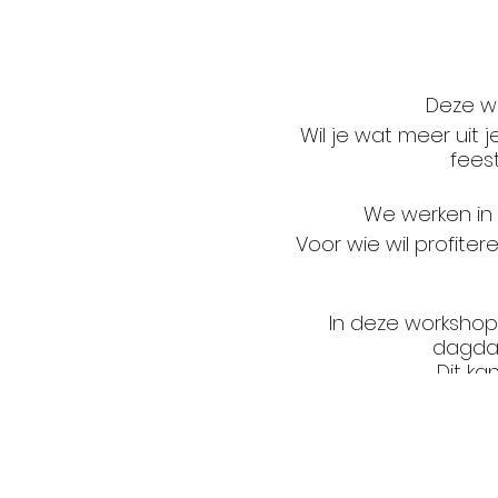
Deze wo
Wil je wat meer uit
fees
We werken in
Voor wie wil profite
In deze workshop
dagdag
Dit ka
Tijden onze workshops
Wij kiezen voor jou de