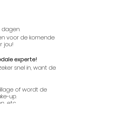
e dagen.
neen voor de komende
 jou!
edale experte!
 zeker snel in, want de
llage of wordt de
ake-up.
 etc...
tot 6 vrouwen. Je doet
en vervolgens breng jij