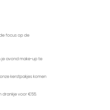
 de focus op de 
n je avond make-up te 
& onze kerstpakjes komen 
 drankje voor €55. 