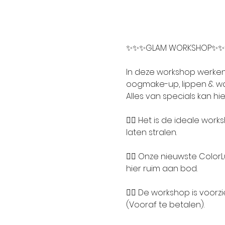
✨✨✨GLAM WORKSHOP✨
In deze workshop werken 
oogmake-up, lippen & w
Alles van specials kan h
👉🏻 Het is de ideale wo
laten stralen. 
👉🏻 Onze nieuwste Color
hier ruim aan bod.
👉🏻 De workshop is voor
(Vooraf te betalen).