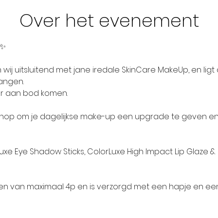
Over het evenement
✨✨
wij uitsluitend met jane iredale SkinCare MakeUp, en ligt
angen. 
ier aan bod komen. 
rkshop om je dagelijkse make-up een upgrade te geven e
Luxe Eye Shadow Sticks, ColorLuxe High Impact Lip Glaze 
zien van maximaal 4p en is verzorgd met een hapje en een