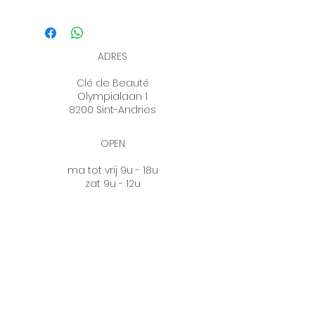
steel voor moeilijk bereikbare 
zones.
ADRES
Clé de Beauté
Olympialaan 1
8200 Sint-Andries
OPEN
ma tot vrij 9u - 18u
zat 9u - 12u
woe & zon gesloten
OP AFSPRAAK
0472 77 20 19
info@cledebeaute.be
WINKEL VRIJE INGANG
Retourrecht