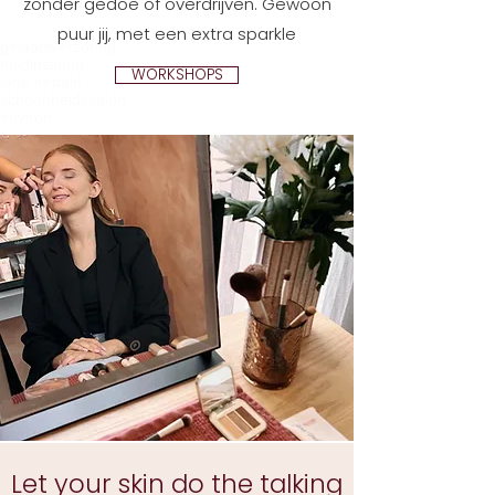
zonder gedoe of overdrijven. Gewoon
puur jij, met een extra sparkle
gelaatsverzoring
huidinstituut
WORKSHOPS
jane iredale
schoonheidssalon
environ
Let your skin do the talking