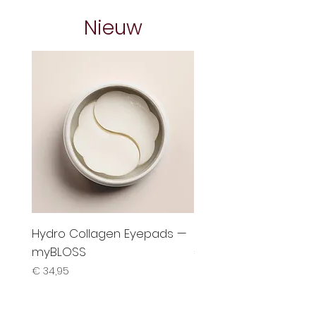
Nieuw
Hydro Collagen Eyepads —
BeautyPrep Face Cl
myBLOSS
Prijs
€ 35,00
Prijs
€ 34,95